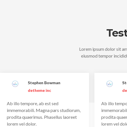
Tes
Lorem ipsum dolor sit ame
eiusmod tempor incididu
Stephen Bowman
St
detheme inc
de
Ab illo tempore, ab est sed
Ab illo tempo
immemorabili. Magna pars studiorum,
immemorabili
prodita quaerimus. Phasellus laoreet
prodita quaer
lorem vel dolor.
lorem vel dol