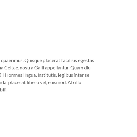
quaerimus. Quisque placerat facilisis egestas
ua Celtae, nostra Galli appellantur. Quam diu
 Hi omnes lingua, institutis, legibus inter se
da, placerat libero vel, euismod. Ab illo
ili.